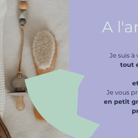
A l'
Je suis à
tout 
e
Je vous p
en petit 
p