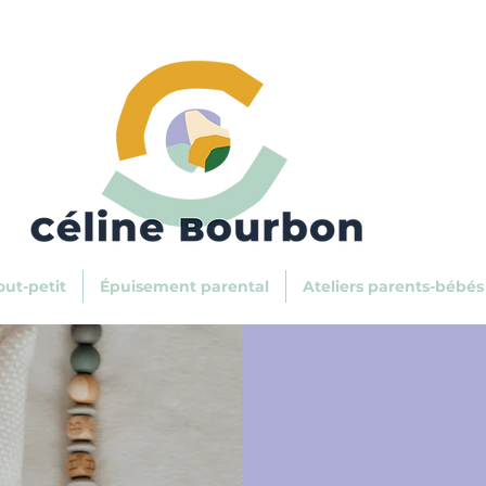
ut-petit
Épuisement parental
Ateliers parents-bébés